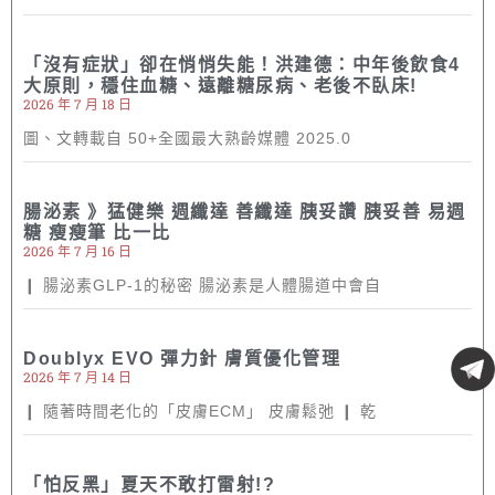
「沒有症狀」卻在悄悄失能！洪建德：中年後飲食4
大原則，穩住血糖、遠離糖尿病、老後不臥床!
2026 年 7 月 18 日
圖、文轉載自 50+全國最大熟齡媒體 2025.0
腸泌素 》猛健樂 週纖達 善纖達 胰妥讚 胰妥善 易週
糖 瘦瘦筆 比一比
2026 年 7 月 16 日
❙ 腸泌素GLP-1的秘密 腸泌素是人體腸道中會自
Doublyx EVO 彈力針 膚質優化管理
2026 年 7 月 14 日
❙ 隨著時間老化的「皮膚ECM」 皮膚鬆弛 ❙ 乾
「怕反黑」夏天不敢打雷射!?