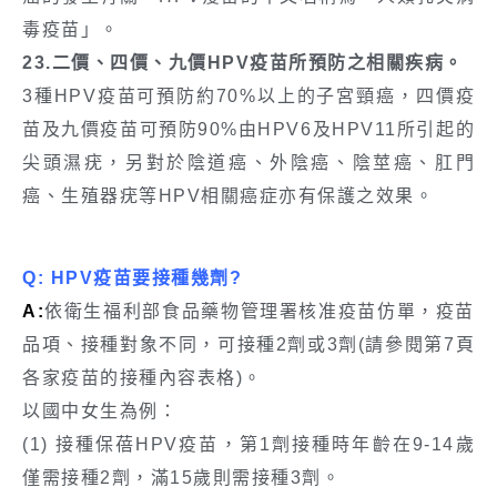
毒疫苗」。
23.二價、四價、九價HPV疫苗所預防之相關疾病。
3種HPV疫苗可預防約70%以上的子宮頸癌，四價疫
苗及九價疫苗可預防90%由HPV6及HPV11所引起的
尖頭濕疣，另對於陰道癌、外陰癌、陰莖癌、肛門
癌、生殖器疣等HPV相關癌症亦有保護之效果。
Q: HPV疫苗要接種幾劑?
A:
依衛生福利部食品藥物管理署核准疫苗仿單，疫苗
品項、接種對象不同，可接種2劑或3劑(請參閱第7頁
各家疫苗的接種內容表格)。
以國中女生為例：
(1) 接種保蓓HPV疫苗，第1劑接種時年齡在9-14歲
僅需接種2劑，滿15歲則需接種3劑。