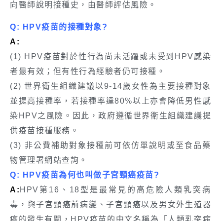
向醫師說明接種史，由醫師評估風險。
Q: HPV疫苗的接種對象?
A:
(1) HPV疫苗對於性行為尚未活躍或未受到HPV感染
者最有效；但有性行為經驗者仍可接種。
(2) 世界衛生組織建議以9-14歲女性為主要接種對象
並提高接種率，若接種率達80%以上亦會降低男性感
染HPV之風險。因此，政府遵循世界衛生組織建議提
供疫苗接種服務。
(3) 非公費補助對象接種前可依仿單說明或至食品藥
物管理署網站查詢。
Q: HPV疫苗為何也叫做子宮頸癌疫苗?
A:
HPV第16、18型是最常見的高危險人類乳突病
毒，與子宮頸癌前病變、子宮頸癌以及男女外生殖器
癌的發生有關，HPV疫苗的中文名稱為「人類乳突病