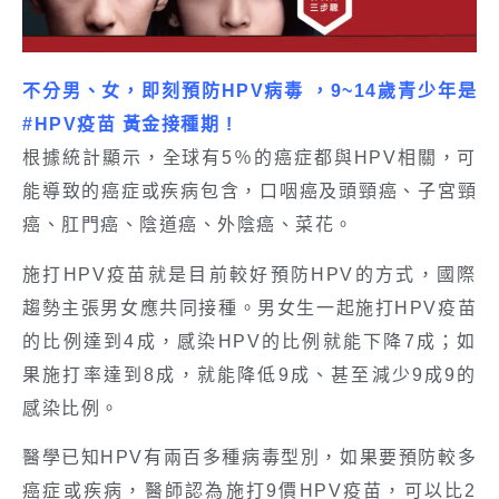
不分男、女，即刻預防HPV病毒 ，9~14歲青少年是
#HPV疫苗 黃金接種期 !
根據統計顯示，全球有5％的癌症都與HPV相關，可
能導致的癌症或疾病包含，口咽癌及頭頸癌、子宮頸
癌、肛門癌、陰道癌、外陰癌、菜花。
施打HPV疫苗就是目前較好預防HPV的方式，國際
趨勢主張男女應共同接種。男女生一起施打HPV疫苗
的比例達到4成，感染HPV的比例就能下降7成；如
果施打率達到8成，就能降低9成、甚至減少9成9的
感染比例。
醫學已知HPV有兩百多種病毒型別，如果要預防較多
癌症或疾病，醫師認為施打9價HPV疫苗，可以比2