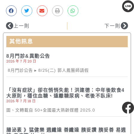
線上客服
上一則
下一則
其他訊息
8月門診&異動公告
2026 年 7 月 20 日
8月門診公告 ▸ 8/25(二) 郭人鳳醫師請假
「沒有症狀」卻在悄悄失能！洪建德：中年後飲食4
大原則，穩住血糖、遠離糖尿病、老後不臥床!
2026 年 7 月 18 日
粉絲專頁
圖、文轉載自 50+全國最大熟齡媒體 2025.0
腸泌素 》猛健樂 週纖達 善纖達 胰妥讚 胰妥善 易週