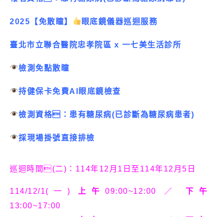
2025【免散瞳】
眼底鏡儀器巡迴服務
臺北市立聯合醫院忠孝院區 x 一七美生活診所
檢測免點散瞳
持健保卡免費AI眼底鏡檢查
檢測資格：患有糖尿病(已診斷為糖尿病患者)
採現場掛號直接排檢
巡迴時間(二)：114年12月1日至114年12月5日
114/12/1(一)
上午
09:00~12:00 ／
下午
13:00~17:00