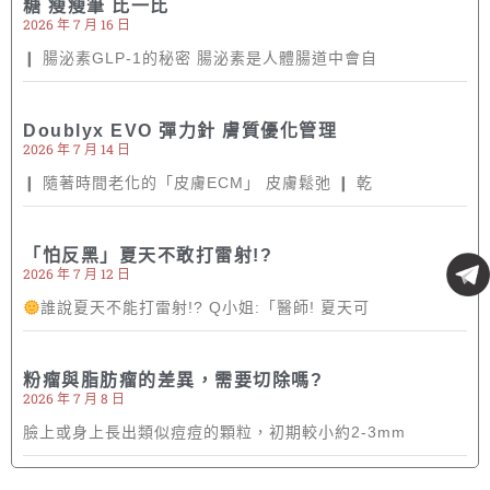
糖 瘦瘦筆 比一比
2026 年 7 月 16 日
❙ 腸泌素GLP-1的秘密 腸泌素是人體腸道中會自
Doublyx EVO 彈力針 膚質優化管理
2026 年 7 月 14 日
❙ 隨著時間老化的「皮膚ECM」 皮膚鬆弛 ❙ 乾
「怕反黑」夏天不敢打雷射!?
2026 年 7 月 12 日
誰說夏天不能打雷射!? Q小姐:「醫師! 夏天可
粉瘤與脂肪瘤的差異，需要切除嗎?
2026 年 7 月 8 日
臉上或身上長出類似痘痘的顆粒，初期較小約2-3mm