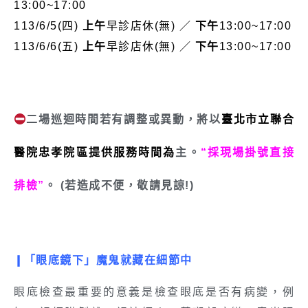
13:00~17:00
113/6/5(四)
上午
早診店休(無) ／
下午
13:00~17:00
113/6/6(五)
上午
早診店休(無) ／
下午
13:00~17:00
二場巡迴時間若有調整或異動，將以
臺北市立聯合
醫院忠孝院區提供服務時間為
主。
“採現場掛號直接
排檢”
。 (若造成不便，敬請見諒!)
❙「
眼底鏡下
」
魔鬼就藏在細節中
眼底檢查最重要的意義是檢查眼底是否有病變，例