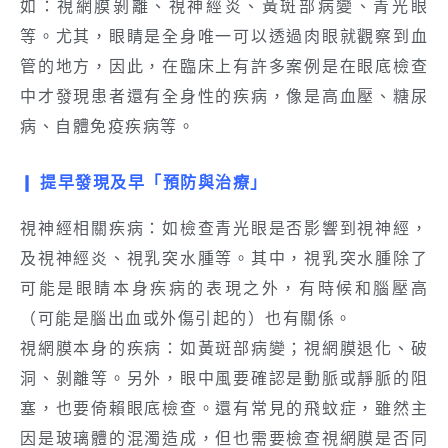
如：視網膜剝離、視神經炎、黃斑部病變、青光眼
等。尤其，眼睛是全身唯一可以透過肉眼就觀察到血
管的地方，因此，在臨床上有許多案例是在眼底檢查
中才發現患者還有全身性的疾病，像是高血壓、糖尿
病、自體免疫疾病等。
❙ 提早發現及早
「預防
與治療
」
視神經相關疾病：如檢查青光眼是否影響到視神經，
及視神經炎、視乳突水腫等。其中，視乳突水腫除了
可能是眼睛本身疾病的表現之外，有時候和腦壓高
（可能是腦出血或外傷引起的）也有關係。
視網膜本身的疾病：如黃斑部病變；視網膜退化、破
洞、剝離等。另外，眼中風要確認是動脈或靜脈的阻
塞，也要倚賴眼底檢查。還有常見的飛蚊症，雖然主
因是玻璃體的混濁造成，但也需要檢查視網膜是否同