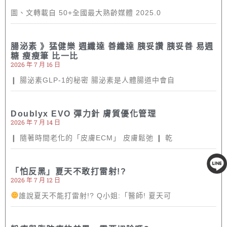
圖、文轉載自 50+全國最大熟齡媒體 2025.0
腸泌素 》猛健樂 週纖達 善纖達 胰妥讚 胰妥善 易週
糖 瘦瘦筆 比一比
2026 年 7 月 16 日
❙ 腸泌素GLP-1的秘密 腸泌素是人體腸道中會自
Doublyx EVO 彈力針 膚質優化管理
2026 年 7 月 14 日
❙ 隨著時間老化的「皮膚ECM」 皮膚鬆弛 ❙ 乾
「怕反黑」夏天不敢打雷射!?
線上客服
2026 年 7 月 12 日
誰說夏天不能打雷射!? Q小姐:「醫師! 夏天可