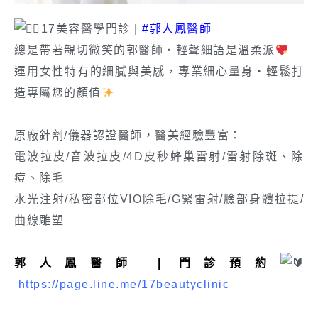
17美容醫學門診 |
#郭人鳳醫師
總是帶著親切微笑的郭醫師・輕聲細語是溫柔派
運用女性特有的細膩與美感，專業細心量身・輕鬆打
造專屬您的顏值
原廠針劑/儀器認證醫師，醫美經驗豐富：
電波拉皮/音波拉皮/4D皮秒蜂巢雷射/雷射除斑、除
痘、除毛
水光注射/私密部位VIO除毛/G緊雷射/臉部身體拉提/
曲線雕塑
郭人鳳
醫師 | 門診預約
https://page.line.me/17beautyclinic