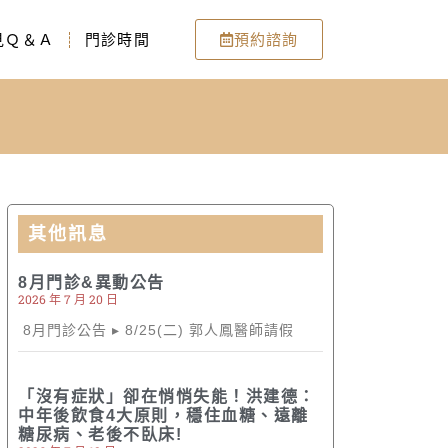
見Ｑ＆Ａ
門診時間
預約諮詢
其他訊息
8月門診&異動公告
2026 年 7 月 20 日
8月門診公告 ▸ 8/25(二) 郭人鳳醫師請假
「沒有症狀」卻在悄悄失能！洪建德：
中年後飲食4大原則，穩住血糖、遠離
糖尿病、老後不臥床!