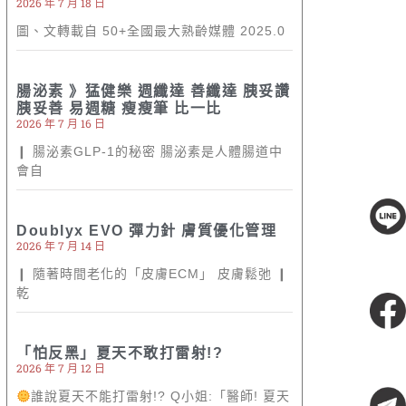
2026 年 7 月 18 日
圖、文轉載自 50+全國最大熟齡媒體 2025.0
腸泌素 》猛健樂 週纖達 善纖達 胰妥讚
胰妥善 易週糖 瘦瘦筆 比一比
2026 年 7 月 16 日
❙ 腸泌素GLP-1的秘密 腸泌素是人體腸道中
會自
Doublyx EVO 彈力針 膚質優化管理
線上客服
2026 年 7 月 14 日
❙ 隨著時間老化的「皮膚ECM」 皮膚鬆弛 ❙
乾
粉絲專頁
「怕反黑」夏天不敢打雷射!?
2026 年 7 月 12 日
誰說夏天不能打雷射!? Q小姐:「醫師! 夏天