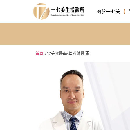
關於一七美
首頁
»
17美容醫學-葉斯維醫師