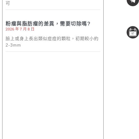
可
粉瘤與脂肪瘤的差異，需要切除嗎?
2026 年 7 月 8 日
臉上或身上長出類似痘痘的顆粒，初期較小約
2-3mm