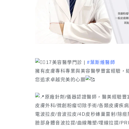
17美容醫學門診 |
#葉斯維醫師
擁有皮膚專科專業與美容醫學豐富經驗，
您追求卓越完美的心願
原廠針劑/儀器認證醫師，醫美經驗豐
皮膚外科/微創粉瘤切除手術/各類皮膚疾病
電波拉皮/音波拉皮/4D皮秒蜂巢雷射/除
臉部身體音波拉提/曲線雕塑/埋線拉提/PR