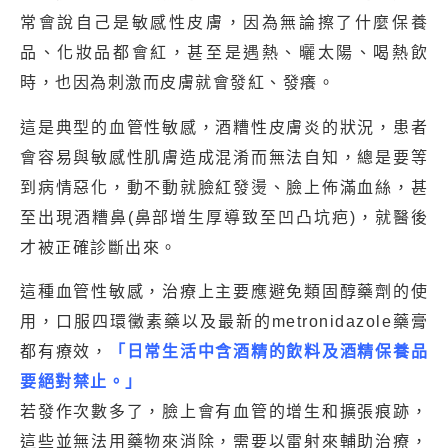
常會說自己是敏感性皮膚，因為無論擦了什麼保養
品、化妝品都會紅，甚至是遇熱、曬太陽、喝熱飲
時，也因為刺激而皮膚就會發紅、發癢。
這是典型的血管性敏感，酒糟性皮膚炎的狀況，患者
會容易與敏感性肌膚造成混淆而無法自知，總是要等
到病情惡化，動不動就臉紅發燙、臉上佈滿血絲，甚
至出現酒糟鼻(鼻部增生厚導致至凹凸坑疤)，就醫後
才被正確診斷出來。
這種血管性敏感，治療上主要應避免類固醇藥劑的使
用，口服四環黴素藥以及最新的metronidazole藥膏
都有療效，
「日常生活中含酒精的飲料及酒精保養品
要絕對禁止。」
若發作次數多了，臉上會有血管的增生和擴張痕跡，
這些並無法用藥物來消除，需要以雷射來輔助治療，