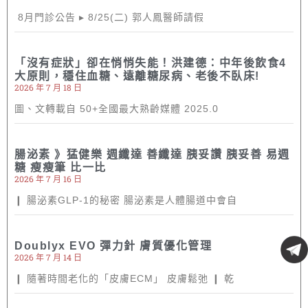
8月門診公告 ▸ 8/25(二) 郭人鳳醫師請假
「沒有症狀」卻在悄悄失能！洪建德：中年後飲食4
大原則，穩住血糖、遠離糖尿病、老後不臥床!
2026 年 7 月 18 日
圖、文轉載自 50+全國最大熟齡媒體 2025.0
腸泌素 》猛健樂 週纖達 善纖達 胰妥讚 胰妥善 易週
糖 瘦瘦筆 比一比
2026 年 7 月 16 日
❙ 腸泌素GLP-1的秘密 腸泌素是人體腸道中會自
Doublyx EVO 彈力針 膚質優化管理
2026 年 7 月 14 日
❙ 隨著時間老化的「皮膚ECM」 皮膚鬆弛 ❙ 乾