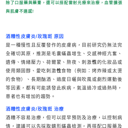
除了口服藥與藥膏，還可以搭配雷射光療來治療，血管擴張
與肌膚不適感!
酒糟性皮膚炎/
玫瑰斑
原因
是一種慢性且反覆發作的皮膚病，目前研究仍無法完
全確切其原，推測是毛囊蟎蟲增生、交感神經亢奮、
遺傳、情緒壓力、荷爾蒙、熬夜、刺激
性
的化妝品或
使用類固醇、愛吃刺激
性
食物（例如：烤炸辣或太燙
的食物）、長期酗酒、過度日曬與吹風或劇烈運動後
等因素，都有可能誘發此疾病，氣溫過冷或過熱時，
患者也有增加的趨勢。
酒糟性皮膚炎/
玫瑰斑
治療
酒糟不容易治療，但可以提早預防及治療，以控制病
情，建議可以先採取蠕形蟎蟲檢測，再搭配口服藥及