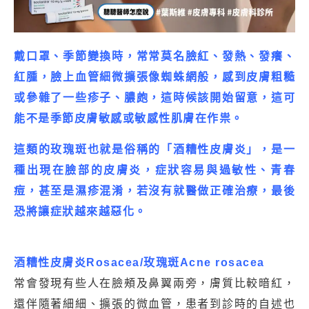
戴口罩、季節變換時，常常莫名臉紅、發熱、發癢、
紅腫，臉上血管細微擴張像蜘蛛網般，感到皮膚粗糙
或參雜了一些疹子、膿皰，這時候該開始留意，這可
能不是季節皮膚敏感或敏感性肌膚在作祟。
這類的玫瑰斑也就是俗稱的「酒糟性皮膚炎」，是一
種出現在臉部的皮膚炎，症狀容易與過敏性、青春
痘，甚至是濕疹混淆，若沒有就醫做正確治療，最後
恐將讓症狀越來越惡化。
酒糟性皮膚炎Rosacea/
玫瑰斑Acne rosacea
常會發現有些人在臉頰及鼻翼兩旁，膚質比較暗紅，
還伴隨著細細、擴張的微血管，患者到診時的自述也