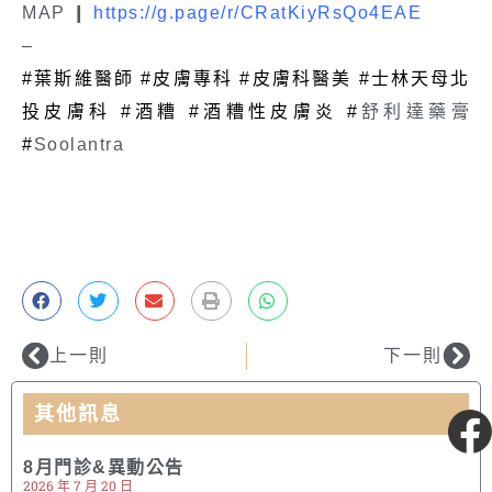
線上客服
MAP ❙
https://g.page/r/CRatKiyRsQo4EAE
–
#葉斯維醫師 #皮膚專科 #皮膚科醫美 #士林天母北
投皮膚科
#酒糟 #酒糟性皮膚炎 #
舒利達藥膏
#
Soolantra
上一則
下一則
其他訊息
粉絲專頁
8月門診&異動公告
2026 年 7 月 20 日