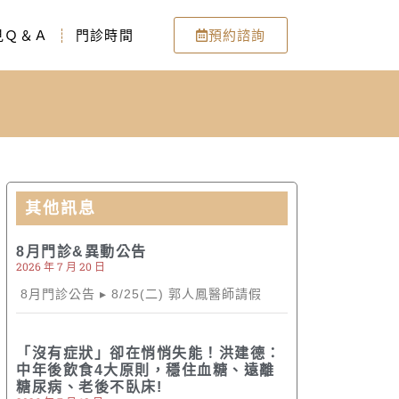
見Ｑ＆Ａ
門診時間
預約諮詢
其他訊息
8月門診&異動公告
2026 年 7 月 20 日
8月門診公告 ▸ 8/25(二) 郭人鳳醫師請假
「沒有症狀」卻在悄悄失能！洪建德：
中年後飲食4大原則，穩住血糖、遠離
糖尿病、老後不臥床!