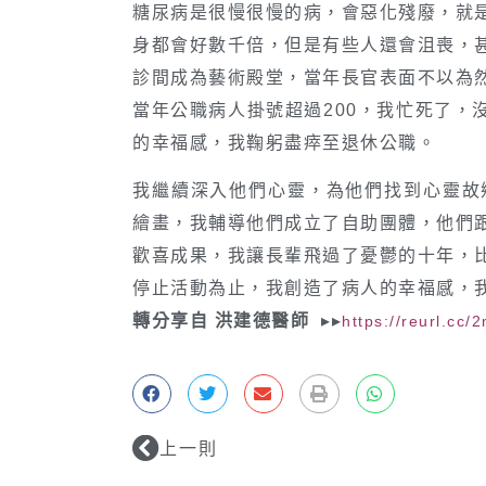
糖尿病是很慢很慢的病，會惡化殘廢，就
身都會好數千倍，但是有些人還會沮喪，
診間成為藝術殿堂，當年長官表面不以為
當年公職病人掛號超過200，我忙死了，
的幸福感，我鞠躬盡瘁至退休公職。
我繼續深入他們心靈，為他們找到心靈故
繪畫，我輔導他們成立了自助團體，他們
歡喜成果，我讓長輩飛過了憂鬱的十年，
停止活動為止，我創造了病人的幸福感，
轉分享自
洪建德醫師
▸▸
https://reurl.cc/
上一則