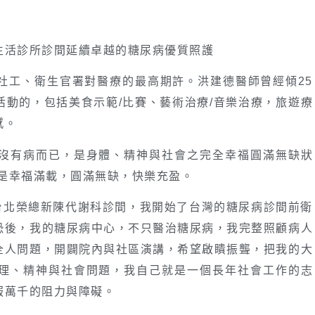
生活診所診間延續卓越的糖尿病優質照護
社工、衛生官署對醫療的最高期許。洪建德醫師曾經傾25
動的，包括美食示範/比賽、藝術治療/音樂治療，旅遊療
感。
沒有病而已，是身體、精神與社會之完全幸福圓滿無缺狀
意思就是幸福滿載，圓滿無缺，快樂充盈。
，在台北榮總新陳代謝科診間，我開始了台灣的糖尿病診間前衛
恐後，我的糖尿病中心，不只醫治糖尿病，我完整照顧病人
全人問題，開闢院內與社區演講，希望啟瞶振聾，把我的大
理、精神與社會問題，我自己就是一個長年社會工作的志
服萬千的阻力與障礙。