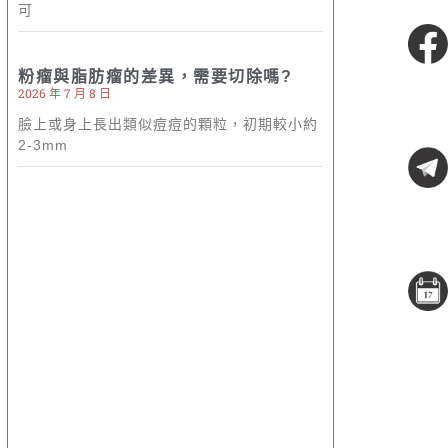
可
粉絲專頁
粉瘤與脂肪瘤的差異，需要切除嗎?
2026 年 7 月 8 日
臉上或身上長出類似痘痘的顆粒，初期較小約
2-3mm