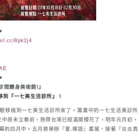
url.cc/8pk2j4
EAE
診間變身美術館!』
移到『
一七美生活診所
』
!
經驗移植到一七美生活診所來了。籌畫中的一七生活美診所
在中原未立春前，熱帶台灣已經滿開櫻花了，明年元月初，
幕的四月中。五月將舉辦『夏.禪語』畫展，接著『炎炎真