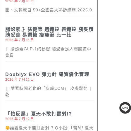
2026 年 7 月 18 日
圖、文轉載自 50+全國最大熟齡媒體 2025.0
腸泌素 》猛健樂 週纖達 善纖達 胰妥讚
胰妥善 易週糖 瘦瘦筆 比一比
2026 年 7 月 16 日
❙ 腸泌素GLP-1的秘密 腸泌素是人體腸道中
會自
Doublyx EVO 彈力針 膚質優化管理
2026 年 7 月 14 日
❙ 隨著時間老化的「皮膚ECM」 皮膚鬆弛 ❙
乾
「怕反黑」夏天不敢打雷射!?
線上客服
2026 年 7 月 12 日
誰說夏天不能打雷射!? Q小姐:「醫師! 夏天