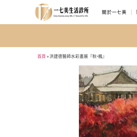
關於一七美
首頁
»
洪建德醫師水彩畫展『秋•楓』