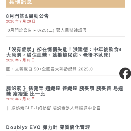
其他訊息
8月門診&異動公告
2026 年 7 月 20 日
8月門診公告 ▸ 8/25(二) 郭人鳳醫師請假
「沒有症狀」卻在悄悄失能！洪建德：中年後飲食4
大原則，穩住血糖、遠離糖尿病、老後不臥床!
2026 年 7 月 18 日
圖、文轉載自 50+全國最大熟齡媒體 2025.0
粉絲專頁
腸泌素 》猛健樂 週纖達 善纖達 胰妥讚 胰妥善 易週
糖 瘦瘦筆 比一比
2026 年 7 月 16 日
❙ 腸泌素GLP-1的秘密 腸泌素是人體腸道中會自
Doublyx EVO 彈力針 膚質優化管理