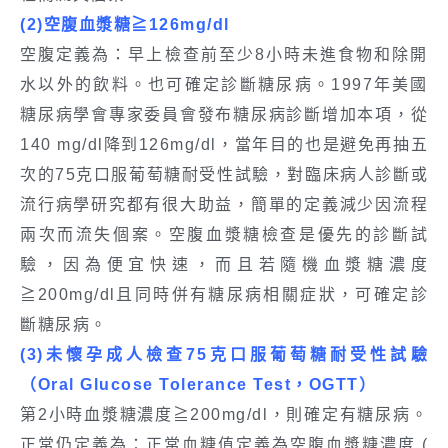
(2)空腹血漿糖≧126mg/dl
空腹定義為：早上檢查前至少8小時未進食物和除開
水以外的飲料。也可確定診斷糖尿病。1997年美國
糖尿病學會專家委員會發布糖尿病診斷增加本項，從
140 mg/dl降到126mg/dl，當年目的也是避免再抽五
次的75克口服葡萄糖耐受性試驗，對臨床病人診斷或
流行病學研究都有很大助益，簡單的定義減少因流程
兩次而流失個案。空腹血漿糖檢查是優先的診斷試
驗，因為便宜快速，而且若隨機血漿糖濃度
≧200mg/dl且同時併有糖尿病相關症狀，可確定診
斷糖尿病。
(3)未懷孕成人檢查75克口服葡萄糖耐受性試驗
（Oral Glucose Tolerance Test，OGTT）
第2小時血漿糖濃度≧200mg/dl，則確定有糖尿病。
正常仍定義為：正常血糖值定義為空腹血漿糖濃度 (