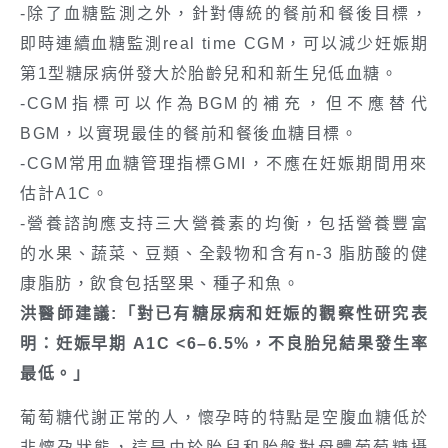
-除了血糖監測之外，針對傳統的餐前和餐後目標，
即時連續血糖監測real time CGM，可以減少妊娠期
第1型糖尿病併發大於胎齡兒和和新生兒低血糖。
-CGM指標可以作為BGM的補充，但不應替代
BGM，以實現最佳的餐前和餐後血糖目標。
-CGM常用血糖管理指標GMI，不應在妊娠期間用來
估計A1C。
-營養諮詢應支持三大營養素的均衡，包括營養豐富
的水果、蔬菜、豆類、全穀物和含有n-3 脂肪酸的健
康脂肪，飲食包括堅果、種子和魚。
洪醫師建議:「對已有糖尿病和妊娠的觀察性研究表
明：妊娠早期 A1C <6–6.5%，不良胎兒結果發生率
最低。」
葡萄糖代謝正常的人，懷孕時的特點是空腹血糖低於
非懷孕狀態，這是由於胎兒和胎盤對母體葡萄糖攝