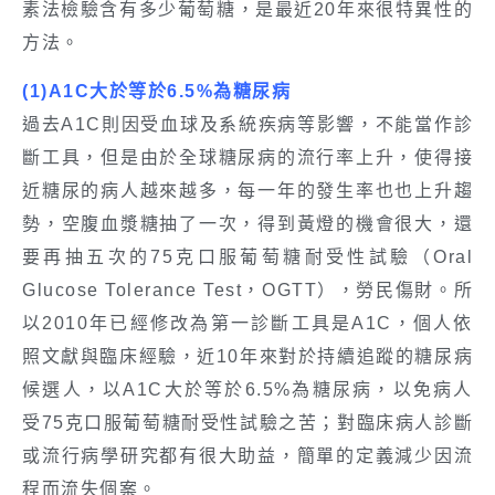
素法檢驗含有多少葡萄糖，是最近20年來很特異性的
方法。
(1)A1C大於等於6.5%為糖尿病
過去A1C則因受血球及系統疾病等影響，不能當作診
斷工具，但是由於全球糖尿病的流行率上升，使得接
近糖尿的病人越來越多，每一年的發生率也也上升趨
勢，空腹血漿糖抽了一次，得到黃燈的機會很大，還
要再抽五次的75克口服葡萄糖耐受性試驗（Oral
Glucose Tolerance Test，OGTT），勞民傷財。所
以2010年已經修改為第一診斷工具是A1C，個人依
照文獻與臨床經驗，近10年來對於持續追蹤的糖尿病
候選人，以A1C大於等於6.5%為糖尿病，以免病人
受75克口服葡萄糖耐受性試驗之苦；對臨床病人診斷
或流行病學研究都有很大助益，簡單的定義減少因流
程而流失個案。