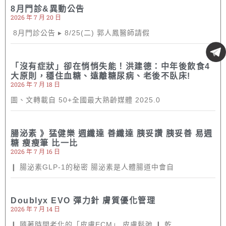
8月門診&異動公告
2026 年 7 月 20 日
8月門診公告 ▸ 8/25(二) 郭人鳳醫師請假
「沒有症狀」卻在悄悄失能！洪建德：中年後飲食4
大原則，穩住血糖、遠離糖尿病、老後不臥床!
2026 年 7 月 18 日
圖、文轉載自 50+全國最大熟齡媒體 2025.0
腸泌素 》猛健樂 週纖達 善纖達 胰妥讚 胰妥善 易週
糖 瘦瘦筆 比一比
2026 年 7 月 16 日
❙ 腸泌素GLP-1的秘密 腸泌素是人體腸道中會自
Doublyx EVO 彈力針 膚質優化管理
2026 年 7 月 14 日
❙ 隨著時間老化的「皮膚ECM」 皮膚鬆弛 ❙ 乾