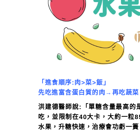
「
進食順序:肉>菜>飯
」
先吃進富含蛋白質的肉→再吃蔬菜
洪建德醫師說:「單糖含量最高的
吃，並限制在40大卡，大約一粒
水果，升糖快速，治療會功虧一簣