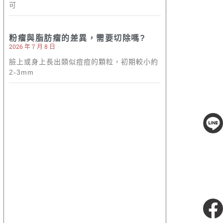
可
粉瘤與脂肪瘤的差異，需要切除嗎?
2026 年 7 月 8 日
臉上或身上長出類似痘痘的顆粒，初期較小約
2-3mm
線上客服