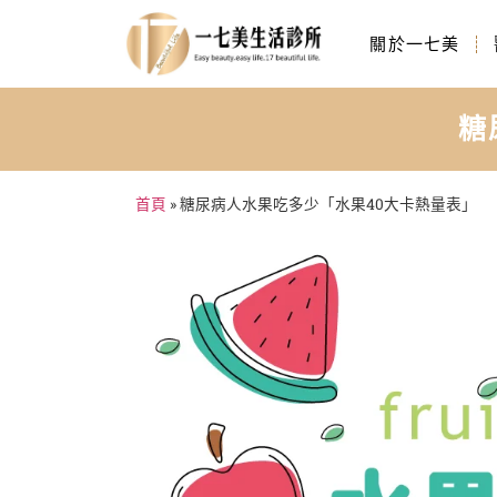
關於一七美
糖
首頁
»
糖尿病人水果吃多少「水果40大卡熱量表」