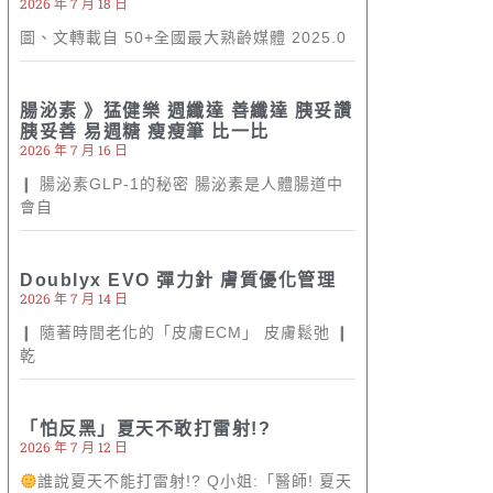
2026 年 7 月 18 日
圖、文轉載自 50+全國最大熟齡媒體 2025.0
腸泌素 》猛健樂 週纖達 善纖達 胰妥讚
胰妥善 易週糖 瘦瘦筆 比一比
2026 年 7 月 16 日
❙ 腸泌素GLP-1的秘密 腸泌素是人體腸道中
會自
Doublyx EVO 彈力針 膚質優化管理
2026 年 7 月 14 日
❙ 隨著時間老化的「皮膚ECM」 皮膚鬆弛 ❙
乾
「怕反黑」夏天不敢打雷射!?
2026 年 7 月 12 日
誰說夏天不能打雷射!? Q小姐:「醫師! 夏天