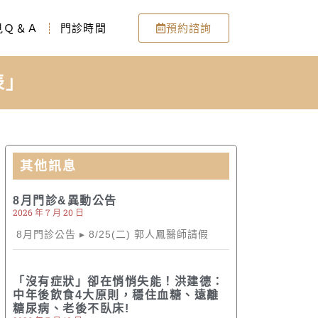
見Ｑ＆Ａ
門診時間
預約諮詢
表」
其他訊息
8月門診&異動公告
2026 年 7 月 20 日
8月門診公告 ▸ 8/25(二) 郭人鳳醫師請假
「沒有症狀」卻在悄悄失能！洪建德：
中年後飲食4大原則，穩住血糖、遠離
糖尿病、老後不臥床!